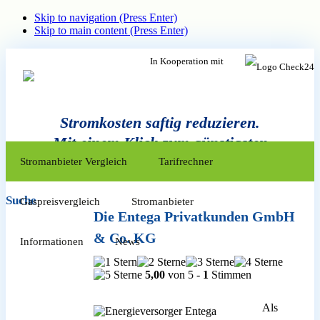
Skip to navigation (Press Enter)
Skip to main content (Press Enter)
In Kooperation mit
Stromkosten saftig reduzieren.
Mit einem Klick zum günstigsten
Zum
Inhalt
Anbieter.
Stromanbieter Vergleich
Tarifrechner
springen
Suche
Gaspreisvergleich
Stromanbieter
Die Entega Privatkunden GmbH
& Co. KG
Informationen
News
5,00
von 5 -
1
Stimmen
Als