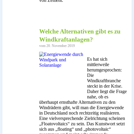
von Zement.
Welche Alternativen gibt es zu
Windkraftanlagen?
vom 20. November 2019
Es hat sich
mittlerweile
herumgesprochen:
Die
Windkraftbranche
steckt in der Krise.
Daher liegt die Frage
nahe, ob es
überhaupt ernsthafte Alternativen zu den
Windrädern gibt, will man die Energiewende
in Deutschland noch rechtzeitig realisieren.
Eine vielversprechende Zielrichtung scheinen
„Floatovoltaics“ zu sein. Das Kunstwort setzt
sich aus „floating“ und „photovoltaic“