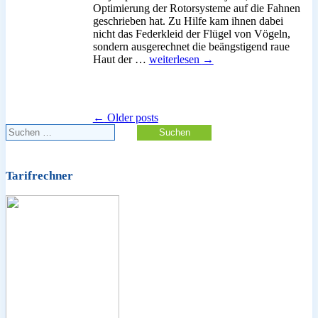
Optimierung der Rotorsysteme auf die Fahnen
geschrieben hat. Zu Hilfe kam ihnen dabei
nicht das Federkleid der Flügel von Vögeln,
sondern ausgerechnet die beängstigend raue
Effizienzsteigerung
Haut der …
weiterlesen
→
von
Windenergieanlagen
durch
Haifischhautlack
←
Older posts
Suchen
nach:
Tarifrechner