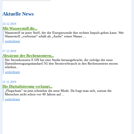
Aktuelle News
23.12.2019
Mit Wasserstoff die...
Wasserstoff ist jener Stoff, der der Energiewende den rechten Impuls geben kann. Wer
Wasserstoff „verbrennt“ erhält als „Asche“ reines Wasser….
weiterlesen
17.12.2019
Abwärme der Rechenzentren...
Der Stromkonzern E.ON hat eine Studie herausgebracht, der zufolge der neue
Datenübertragungsstandard 5G den Stromverbrauch in den Rechenzentren enorm
erhöhen…
weiterlesen
11.12.2019
Die Digitalisierung verlangt...
„Flugscham“ ist jetzt scheinbar die neue Mode. Da fragt man sich, warum die
Menschen nicht schon vor 40 Jahren auf…
weiterlesen