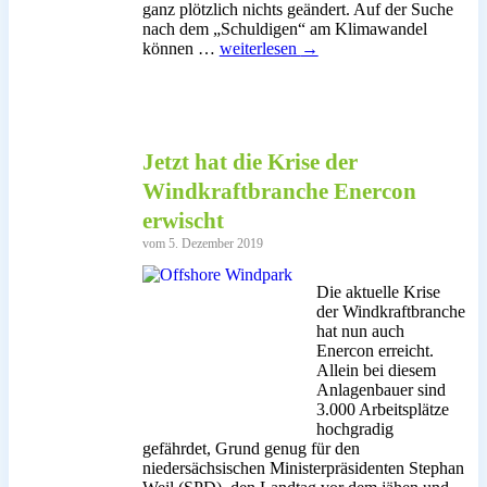
ganz plötzlich nichts geändert. Auf der Suche
nach dem „Schuldigen“ am Klimawandel
Die
können …
weiterlesen
→
Digitalisierung
verlangt
immer
mehr
Energie
Jetzt hat die Krise der
Windkraftbranche Enercon
erwischt
vom 5. Dezember 2019
Die aktuelle Krise
der Windkraftbranche
hat nun auch
Enercon erreicht.
Allein bei diesem
Anlagenbauer sind
3.000 Arbeitsplätze
hochgradig
gefährdet, Grund genug für den
niedersächsischen Ministerpräsidenten Stephan