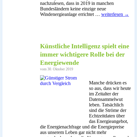
nachzulesen, dass in 2019 in manchen
Bundesländern keine einzige neue
Ist
Windenergieanlage errichtet …
weiterlesen
→
das
der
Zusammenbruch
die
Onshore-
Künstliche Intelligenz spielt eine
Windenergie?
immer wichtigere Rolle bei der
Energiewende
vom 30. Oktober 2019
Manche drücken es
so aus, dass wir heute
im Zeitalter der
Datensammelwut
leben. Tatsächlich
sind die Ströme der
Echtzeitdaten über
das Energieangebot,
die Energienachfrage und die Energiepreise
aus unserem Leben gar nicht mehr