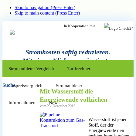
Skip to navigation (Press Enter)
Skip to main content (Press Enter)
In Kooperation mit
Stromkosten saftig reduzieren.
Mit einem Klick zum günstigsten
Zum
Inhalt
Anbieter.
Stromanbieter Vergleich
Tarifrechner
springen
Suche
Gaspreisvergleich
Stromanbieter
Mit Wasserstoff die
Energiewende vollziehen
Informationen
News
vom 23. Dezember 2019
Wasserstoff ist jener
Stoff, der der
Energiewende den
rechten Impuls geben