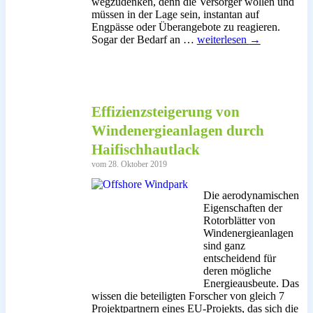
wegzudenken, denn die Versorger wollen und
müssen in der Lage sein, instantan auf
Engpässe oder Überangebote zu reagieren.
Künstliche
Sogar der Bedarf an …
weiterlesen
→
Intelligenz
spielt
eine
immer
wichtigere
Effizienzsteigerung von
Rolle
bei
Windenergieanlagen durch
der
Haifischhautlack
Energiewende
vom 28. Oktober 2019
Die aerodynamischen
Eigenschaften der
Rotorblätter von
Windenergieanlagen
sind ganz
entscheidend für
deren mögliche
Energieausbeute. Das
wissen die beteiligten Forscher von gleich 7
Projektpartnern eines EU-Projekts, das sich die