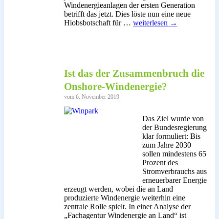
Windenergieanlagen der ersten Generation
betrifft das jetzt. Dies löste nun eine neue
Der
Hiobsbotschaft für …
weiterlesen
→
Windbranche
bläst
ein
zunehmend
rauer
Ist das der Zusammenbruch die
Wind
entgegen
Onshore-Windenergie?
vom 6. November 2019
Das Ziel wurde von
der Bundesregierung
klar formuliert: Bis
zum Jahre 2030
sollen mindestens 65
Prozent des
Stromverbrauchs aus
erneuerbarer Energie
erzeugt werden, wobei die an Land
produzierte Windenergie weiterhin eine
zentrale Rolle spielt. In einer Analyse der
„Fachagentur Windenergie an Land“ ist