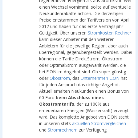
regenerativen Energien als aus Atomkraft. Wer
einen Wechsel vornimmt, sollte auf eventuelle
Neukundenrabatte achten. Die derzeitigen
Preise entstammen der Tarifversion von April
2012 und haben für das erste Vertragsjahr
Gültigkeit. Über unseren
Stromkosten Rechner
kann dieser Anbieter mit den weiteren
Anbietern für die jeweilige Region, aber auch
überregional, gegenübergestellt werden. Dabei
können die Tarife DirektStrom, Ökostrom
oder OptimalStrom ausgewählt werden, die
bei E.ON im Angebot sind. Ob super günstig
oder
Ökostrom
, das
Unternehmen E.ON
hat
für jeden Anspruch das richtige Angebot.
Aktuell erhalten Neukunden einen Bonus von
60 Euro
beim Abschluss eines
Ökostromtarifs
, der zu 100% aus
erneuerbaren Energien (Wasserkraft) erzeugt
wird. Das komplette Angebot von E.ON steht
in unseren stets
aktuellen Stromvergleichen
und
Stromrechnern
zur Verfügung.