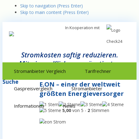
Skip to navigation (Press Enter)
Skip to main content (Press Enter)
In Kooperation mit
Stromkosten saftig reduzieren.
Mit einem Klick zum günstigsten
Zum
Inhalt
Anbieter.
Stromanbieter Vergleich
Tarifrechner
springen
Suche
E.ON – einer der weltweit
Gaspreisvergleich
Stromanbieter
größten Energieversorger
Informationen
News
5,00
von 5 -
2
Stimmen