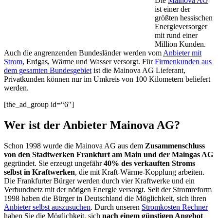
Die
Mainova AG
ist einer der
größten hessischen
Energieversorger
mit rund einer
Million Kunden.
Auch die angrenzenden Bundesländer werden vom
Anbieter mit
Strom
, Erdgas, Wärme und Wasser versorgt. Für
Firmenkunden aus
dem gesamten Bundesgebiet
ist die Mainova AG Lieferant,
Privatkunden können nur im Umkreis von 100 Kilometern beliefert
werden.
[the_ad_group id=“6″]
Wer ist der Anbieter Mainova AG?
Schon 1998 wurde die Mainova AG aus dem
Zusammenschluss
von den Stadtwerken Frankfurt am Main und der Maingas AG
gegründet. Sie erzeugt ungefähr
40% des verkauften Stroms
selbst in Kraftwerken
, die mit Kraft-Wärme-Kopplung arbeiten.
Die Frankfurter Bürger werden durch vier Kraftwerke und ein
Verbundnetz mit der nötigen Energie versorgt. Seit der Stromreform
1998 haben die Bürger in Deutschland die Möglichkeit, sich ihren
Anbieter selbst auszusuchen
. Durch unseren
Stromkosten Rechner
haben Sie die Möglichkeit, sich
nach einem günstigen Angebot