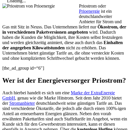
Loading...
Priostrom oder
Prioenergie
ist ein
deutschlandweiter
Anbieter für Strom und
Gas mit Sitz in Neuss. Das Unternehmen liefert nur
Ökostrom, der
in verschiedenen Paketversionen angeboten
wird. Dadurch
haben die Kunden die Möglichkeit, ihre Kosten selbst festzulegen
und werden gleichzeitig animiert, diese auch durch das
Einhalten
der angegeben Kilowattstunden
nicht zu erhöhen. Das
Unternehmen bietet günstige Tarife an, die ohne versteckte Kosten
und ohne komplizierten Schriftwechsel gebucht werden können.
[the_ad_group id=“6″]
Wer ist der Energieversorger Priostrom?
Auch hierbei handelt es sich um eine
Marke der ExtraEnergie
GmbH
, genau wie die Marke Hitstrom. Seit dem Jahr 2010 bietet
der
Stromanbieter
deutschlandweit seine günstigen Tarife an. Das
sind verschiedene Ökotarife, die jedoch alle durch einen 100%-igen
Anteil an erneuerbaren Energien glänzen. Neben den vorab
erwähnten Pakettarifen sind auch Staffeltarife im Angebot, wenn ein
Kunde sich für den Gewerbestrom interessiert, kann er diesen
ebenfalls in Anspruch nehmen. Über die
kostenlose Hotline
können