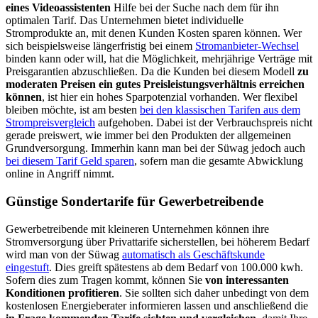
eines Videoassistenten
Hilfe bei der Suche nach dem für ihn
optimalen Tarif. Das Unternehmen bietet individuelle
Stromprodukte an, mit denen Kunden Kosten sparen können. Wer
sich beispielsweise längerfristig bei einem
Stromanbieter-Wechsel
binden kann oder will, hat die Möglichkeit, mehrjährige Verträge mit
Preisgarantien abzuschließen. Da die Kunden bei diesem Modell
zu
moderaten Preisen ein gutes Preisleistungsverhältnis erreichen
können
, ist hier ein hohes Sparpotenzial vorhanden. Wer flexibel
bleiben möchte, ist am besten
bei den klassischen Tarifen aus dem
Strompreisvergleich
aufgehoben. Dabei ist der Verbrauchspreis nicht
gerade preiswert, wie immer bei den Produkten der allgemeinen
Grundversorgung. Immerhin kann man bei der Süwag jedoch auch
bei diesem Tarif Geld sparen
, sofern man die gesamte Abwicklung
online in Angriff nimmt.
Günstige Sondertarife für Gewerbetreibende
Gewerbetreibende mit kleineren Unternehmen können ihre
Stromversorgung über Privattarife sicherstellen, bei höherem Bedarf
wird man von der Süwag
automatisch als Geschäftskunde
eingestuft
. Dies greift spätestens ab dem Bedarf von 100.000 kwh.
Sofern dies zum Tragen kommt, können Sie
von interessanten
Konditionen profitieren
. Sie sollten sich daher unbedingt von dem
kostenlosen Energieberater informieren lassen und anschließend die