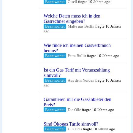
Beantwortet
Gisell
fragte 10 Jahren ago
Welche Daten muss ich in den
Gasrechner eingeben?
Beantwortet
Malte aus Berlin
fragte 10 Jahren
ago
Wie finde ich meinen Gasverbrauch
heraus?
Beantwortet
Petra Bullit
fragte 10 Jahren ago
Ist ein Gas Tarif mit Vorauszahlung
sinnvoll?
Beantwortet
Aus dem Norden
fragte 10 Jahren
ago
Garantieren mir die Gasanbieter den
Preis?
Beantwortet
Die Olle
fragte 10 Jahren ago
Sind Ökogas Tarife sinnvoll?
Beantwortet
Ulli Gras
fragte 10 Jahren ago