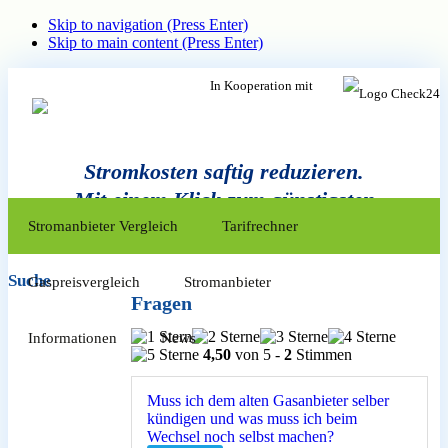
Skip to navigation (Press Enter)
Skip to main content (Press Enter)
In Kooperation mit
Stromkosten saftig reduzieren.
Mit einem Klick zum günstigsten
Zum
Inhalt
Anbieter.
Stromanbieter Vergleich
Tarifrechner
springen
Suche
Gaspreisvergleich
Stromanbieter
Fragen
Informationen
News
4,50
von 5 -
2
Stimmen
Muss ich dem alten Gasanbieter selber
kündigen und was muss ich beim
Wechsel noch selbst machen?