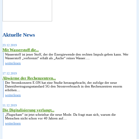
Aktuelle News
23.12.2019
Mit Wasserstoff die...
Wasserstoff ist jener Stoff, der der Energiewende den rechten Impuls geben kann. Wer
Wasserstoff „verbrennt“ erhält als „Asche“ reines Wasser….
weiterlesen
17.12.2019
Abwärme der Rechenzentren...
Der Stromkonzern E.ON hat eine Studie herausgebracht, der zufolge der neue
Datenübertragungsstandard 5G den Stromverbrauch in den Rechenzentren enorm
erhöhen…
weiterlesen
11.12.2019
Die Digitalisierung verlangt...
„Flugscham“ ist jetzt scheinbar die neue Mode. Da fragt man sich, warum die
Menschen nicht schon vor 40 Jahren auf…
weiterlesen